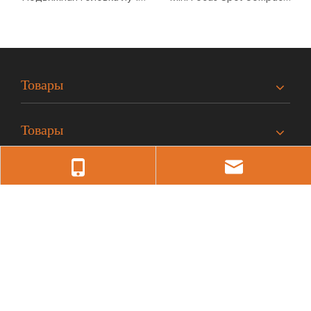
230 Вт (двойная призма)
10R 280 Вт с подвижной
головкой
Товары
Товары
Быстрые ссылки
Свяжитесь с нами
Джерри
Телефон: +86-18620527046
Эл. адрес:
lh88@lihualight.com
Саса