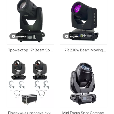
видео
видео
Прожектор 17r Beam Spot
7R 230w Beam Moving
Wash Light 350 Вт с
Head Stage Lights
подвижной головкой BSW
3in1
Подвижная головка луча
Mini Focus Spot Compact