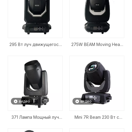
295 Вт луч движущегося
275W BEAM Moving Head
головного света
Light
видео
видео
371 Лампа Мощный луч
Mini 7R Beam 230 Вт с
Подвижный головной
движущимся головным
свет
светом